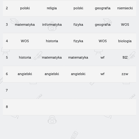
2
polski
religia
polski
geografia
niemiecki
3
matematyka
informatyka
fizyka
geografia
WOS
4
WOS
historia
fizyka
WOS
biologia
5
historia
matematyka
matematyka
wf
BIZ
6
angielski
angielski
angielski
wf
zzw
7
8