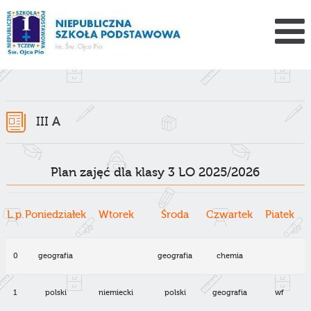
III A
III a
Plan zajęć dla klasy 3 LO 2025/2026
L.p.
Poniedziałek
Wtorek
Środa
Czwartek
Piatek
0
geografia
geografia
chemia
1
polski
niemiecki
polski
geografia
wf